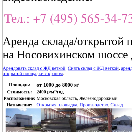
Тел.: +7 (495) 565-34-
Аренда склада/открытой 
на Носовихинском шоссе 
Арендовать склад с ЖД веткой
,
Снять склад с ЖД веткой
,
арен
открытой площадки с краном
.
от 1000 до 8000 м²
Площадь:
Стоимость:
2400 р/м²/год
Расположение:
Московская область, Железнодорожный
Назначение:
Открытая площадка
,
Производство
,
Склад