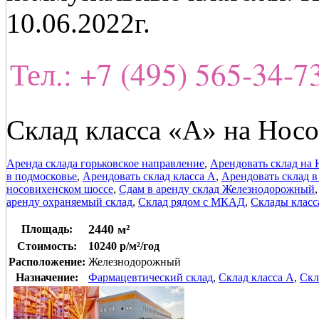
10.06.2022г.
Тел.: +7 (495) 565-34-
Склад класса «А» на Нос
Аренда склада горьковское направление
,
Арендовать склад на
в подмосковье
,
Арендовать склад класса А
,
Арендовать склад 
носовихенском шоссе
,
Сдам в аренду склад Железнодорожный
аренду охраняемый склад
,
Склад рядом с МКАД
,
Склады класс
2440 м²
Площадь:
Стоимость:
10240 р/м²/год
Расположение:
Железнодорожный
Назначение:
Фармацевтический склад
,
Склад класса A
,
Скл